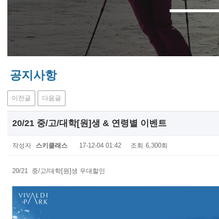
공지사항
이전글
다음글
20/21 중/고/대학[원]생 & 연령별 이벤트
작성자
스키클래스
17-12-04 01:42
조회
6,300회
20/21 중/고/대학[원]생 우대할인