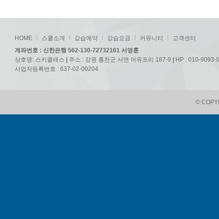
HOME
스쿨소개
강습예약
강습요금
커뮤니티
고객센터
계좌번호 : 신한은행 562-130-72732161 서영훈
상호명: 스키클래스
|
주소 : 강원 홍천군 서면 어유포리 187-9
|
HP : 010-9093-
사업자등록번호 : 637-02-00204
© COPYR