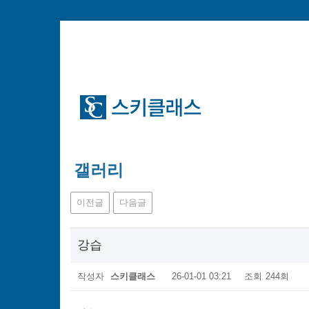
갤러리
이전글
다음글
강습
작성자
스키클래스
26-01-01 03:21
조회
244회