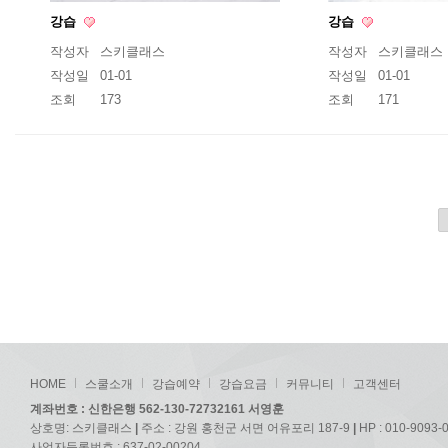
강습
강습
작성자
스키클래스
작성자
스키클래스
작성일
01-01
작성일
01-01
조회
173
조회
171
HOME
스쿨소개
강습예약
강습요금
커뮤니티
고객센터
계좌번호 : 신한은행 562-130-72732161 서영훈
상호명: 스키클래스
|
주소 : 강원 홍천군 서면 어유포리 187-9
|
HP : 010-9093-
사업자등록번호 : 637-02-00204