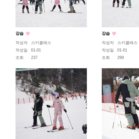
강습
강습
작성자
스키클래스
작성자
스키클래스
작성일
01-01
작성일
01-01
조회
237
조회
299